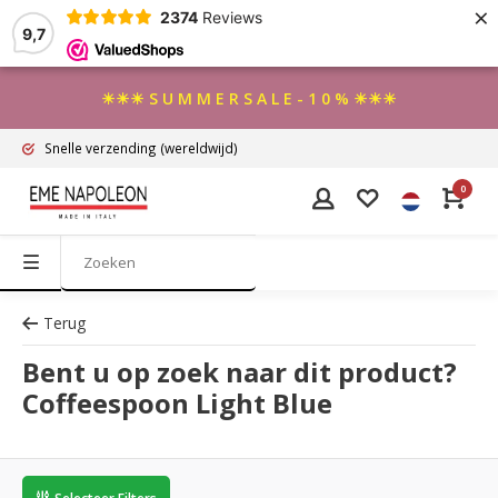
×
2374
Reviews
9,7
☀☀☀ S U M M E R S A L E - 1 0 % ☀☀☀
Snelle verzending
(wereldwijd)
0
Terug
Bent u op zoek naar dit product?
Coffeespoon Light Blue