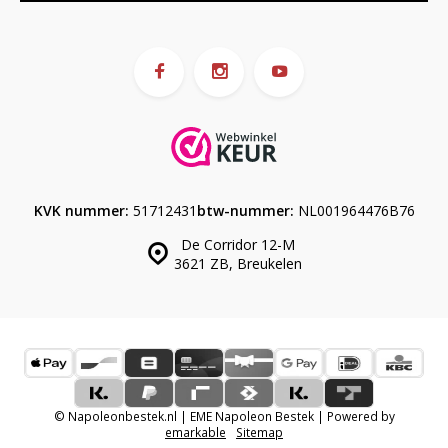
KVK nummer:
51712431
btw-nummer:
NL001964476B76
De Corridor 12-M
3621 ZB, Breukelen
© Napoleonbestek.nl | EME Napoleon Bestek | Powered by
emarkable
Sitemap