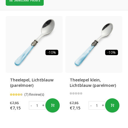
Selecteer Filters
-10%
-10%
Theelepel, Lichtblauw
Theelepel klein,
(parelmoer)
Lichtblauw (parelmoer)
(7) Review(s)
€7,95
€7,95
-
+
-
+
€7,15
€7,15