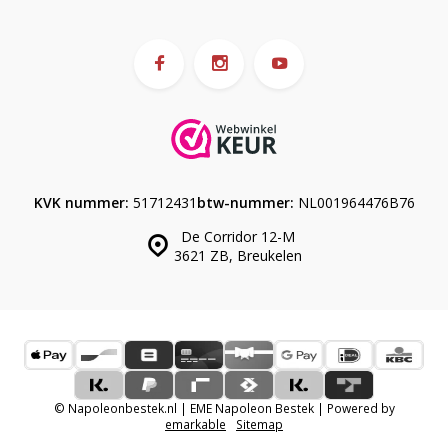
KVK nummer:
51712431
btw-nummer:
NL001964476B76
De Corridor 12-M
3621 ZB, Breukelen
© Napoleonbestek.nl | EME Napoleon Bestek | Powered by
emarkable
Sitemap