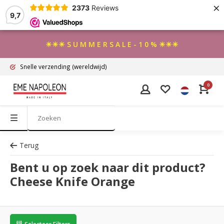
×
2373
Reviews
9,7
☀☀☀ S U M M E R S A L E - 1 0 % ☀☀☀
Snelle verzending
(wereldwijd)
0
Terug
Bent u op zoek naar dit product?
Cheese Knife Orange