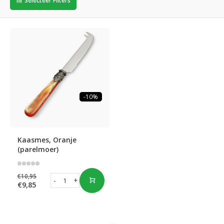
Selecteer Filters
-10%
Kaasmes, Oranje
(parelmoer)
€10,95
-
+
€9,85