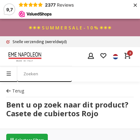
×
2377
Reviews
9,7
☀☀☀ S U M M E R S A L E - 1 0 % ☀☀☀
Snelle verzending
(wereldwijd)
0
Terug
Bent u op zoek naar dit product?
Casete de cubiertos Rojo