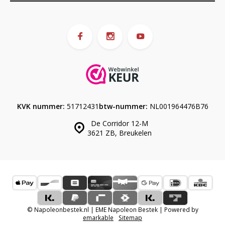
KVK nummer:
51712431
btw-nummer:
NL001964476B76
De Corridor 12-M
3621 ZB, Breukelen
© Napoleonbestek.nl | EME Napoleon Bestek | Powered by
emarkable
Sitemap