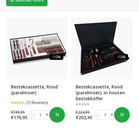
Selecteer Filters
-10%
-10%
Bestekcassette, Rood
Bestekcassette, Rood
(parelmoer)
(parelmoer), in houten
bestekkoffer
(7) Review(s)
€199,95
€224,95
-
+
-
+
€179,95
€202,45