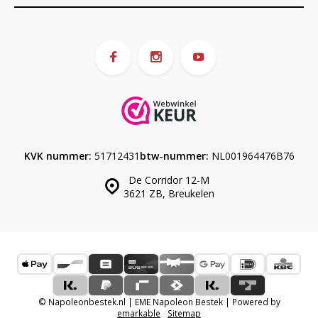
KVK nummer:
51712431
btw-nummer:
NL001964476B76
De Corridor 12-M
3621 ZB, Breukelen
© Napoleonbestek.nl | EME Napoleon Bestek | Powered by
emarkable
Sitemap