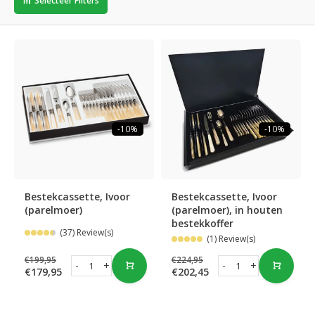
Selecteer Filters
-10%
-10%
Bestekcassette, Ivoor
Bestekcassette, Ivoor
(parelmoer)
(parelmoer), in houten
bestekkoffer
(37) Review(s)
(1) Review(s)
€199,95
€224,95
-
+
-
+
€179,95
€202,45