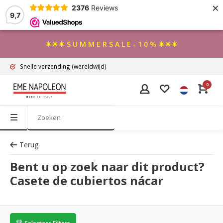
×
2376
Reviews
9,7
☀☀☀ S U M M E R S A L E - 1 0 % ☀☀☀
Snelle verzending
(wereldwijd)
0
Terug
Bent u op zoek naar dit product?
Casete de cubiertos nácar