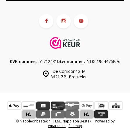
KVK nummer:
51712431
btw-nummer:
NL001964476B76
De Corridor 12-M
3621 ZB, Breukelen
© Napoleonbestek.nl | EME Napoleon Bestek | Powered by
emarkable
Sitemap