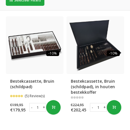
Selecteer Filters
-10%
-10%
Bestekcassette, Bruin
Bestekcassette, Bruin
(schildpad)
(schildpad), in houten
bestekkoffer
(5) Review(s)
€199,95
€224,95
-
+
-
+
€179,95
€202,45