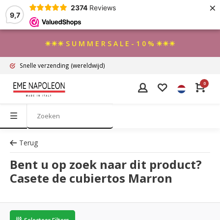
×
2374
Reviews
9,7
☀☀☀ S U M M E R S A L E - 1 0 % ☀☀☀
Snelle verzending
(wereldwijd)
0
Terug
Bent u op zoek naar dit product?
Casete de cubiertos Marron