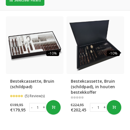
Selecteer Filters
-10%
-10%
Bestekcassette, Bruin
Bestekcassette, Bruin
(schildpad)
(schildpad), in houten
bestekkoffer
(5) Review(s)
€199,95
€224,95
-
+
-
+
€179,95
€202,45