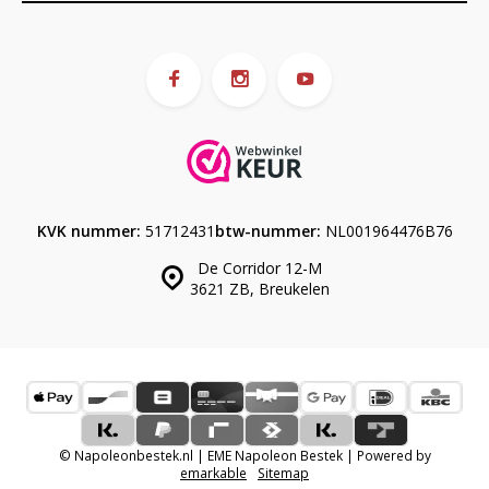
KVK nummer:
51712431
btw-nummer:
NL001964476B76
De Corridor 12-M
3621 ZB, Breukelen
© Napoleonbestek.nl | EME Napoleon Bestek | Powered by
emarkable
Sitemap