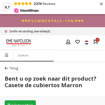
×
2374
Reviews
9,7
☀☀☀ S U M M E R S A L E - 1 0 % ☀☀☀
Snelle verzending
(wereldwijd)
0
Terug
Bent u op zoek naar dit product?
Casete de cubiertos Marron