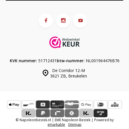
KVK nummer:
51712431
btw-nummer:
NL001964476B76
De Corridor 12-M
3621 ZB, Breukelen
© Napoleonbestek.nl | EME Napoleon Bestek | Powered by
emarkable
Sitemap