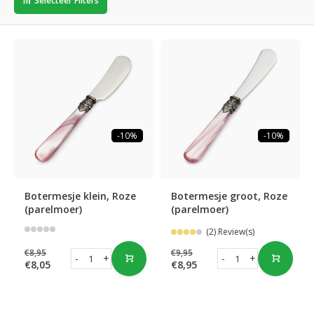
Selecteer Filters
-10%
-10%
Botermesje klein, Roze
Botermesje groot, Roze
(parelmoer)
(parelmoer)
(2) Review(s)
€8,95
€9,95
-
+
-
+
€8,05
€8,95