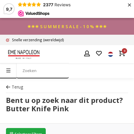
×
2377
Reviews
9,7
☀☀☀ S U M M E R S A L E - 1 0 % ☀☀☀
Snelle verzending
(wereldwijd)
0
Terug
Bent u op zoek naar dit product?
Butter Knife Pink