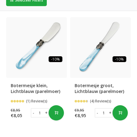
Selecteer Filters
-10%
-10%
Botermesje klein,
Botermesje groot,
Lichtblauw (parelmoer)
Lichtblauw (parelmoer)
(1) Review(s)
(4) Review(s)
€8,95
€9,95
-
+
-
+
€8,05
€8,95