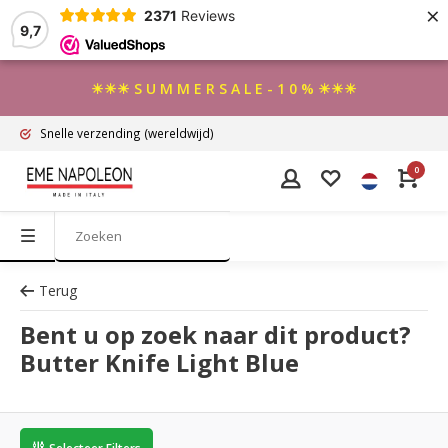
×
2371
Reviews
9,7
☀☀☀ S U M M E R S A L E - 1 0 % ☀☀☀
Snelle verzending
(wereldwijd)
0
Terug
Bent u op zoek naar dit product?
Butter Knife Light Blue