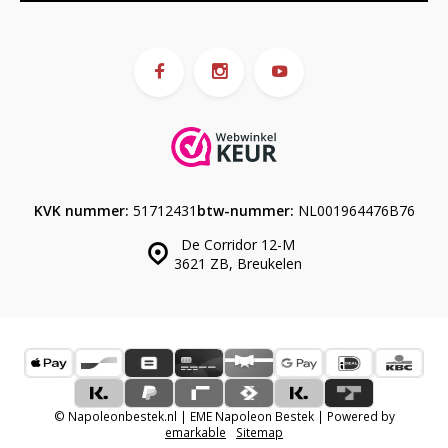
KVK nummer:
51712431
btw-nummer:
NL001964476B76
De Corridor 12-M
3621 ZB, Breukelen
© Napoleonbestek.nl | EME Napoleon Bestek | Powered by
emarkable
Sitemap