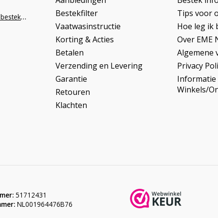
Aanbiedingen
Bestek inf
Bestekfilter
Tips voor 
info@napoleonbestek.nl
Vaatwasinstructie
Hoe leg ik 
Korting & Acties
Over EME 
Betalen
Algemene 
Verzending en Levering
Privacy Pol
Garantie
Informatie
Winkels/O
Retouren
Klachten
mer:
51712431
mer:
NL001964476B76