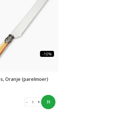
-10%
s, Oranje (parelmoer)
-
+