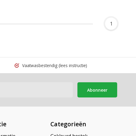
1
Vaatwasbestendig
(lees instructie)
Abonneer
ie
Categorieën