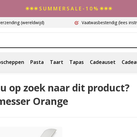
☀☀☀ S U M M E R S A L E - 1 0 % ☀☀☀
verzending
(wereldwijd)
Vaatwasbestendig
(lees instr
scheppen
Pasta
Taart
Tapas
Cadeauset
Cadea
u op zoek naar dit product?
messer Orange