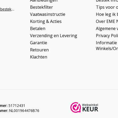
Aanbiedingen
Bestek inf
Bestekfilter
Tips voor 
info@napoleonbestek.nl
Vaatwasinstructie
Hoe leg ik 
Korting & Acties
Over EME 
Betalen
Algemene 
Verzending en Levering
Privacy Pol
Garantie
Informatie
Winkels/O
Retouren
Klachten
mer:
51712431
mer:
NL001964476B76