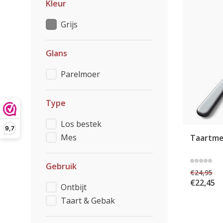
Kleur
Grijs
Glans
Parelmoer
Type
Los bestek
9,7
Mes
Taartmes
Gebruik
€24,95
€22,45
Ontbijt
Taart & Gebak