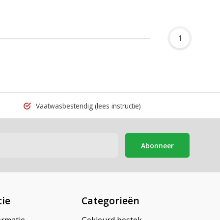
1
Vaatwasbestendig
(lees instructie)
Abonneer
ie
Categorieën