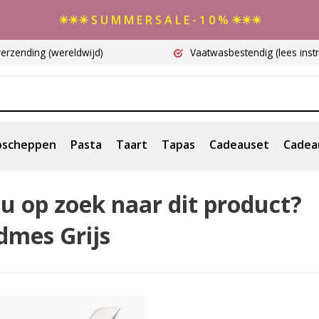
☀☀☀ S U M M E R S A L E - 1 0 % ☀☀☀
verzending
(wereldwijd)
Vaatwasbestendig
(lees instr
scheppen
Pasta
Taart
Tapas
Cadeauset
Cadea
u op zoek naar dit product?
dmes Grijs