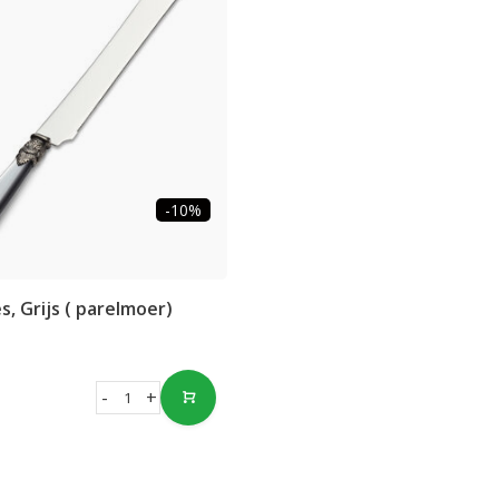
-10%
, Grijs ( parelmoer)
-
+