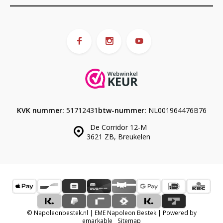
KVK nummer:
51712431
btw-nummer:
NL001964476B76
De Corridor 12-M
3621 ZB, Breukelen
© Napoleonbestek.nl | EME Napoleon Bestek | Powered by
emarkable
Sitemap