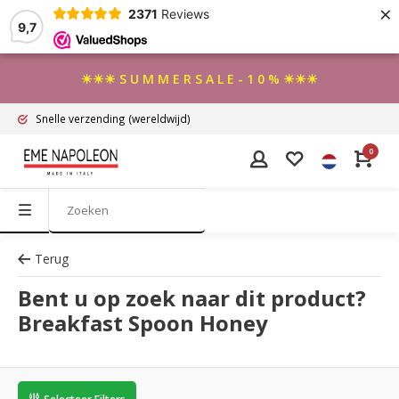
×
2371
Reviews
9,7
☀☀☀ S U M M E R S A L E - 1 0 % ☀☀☀
Snelle verzending
(wereldwijd)
0
Terug
Bent u op zoek naar dit product?
Breakfast Spoon Honey