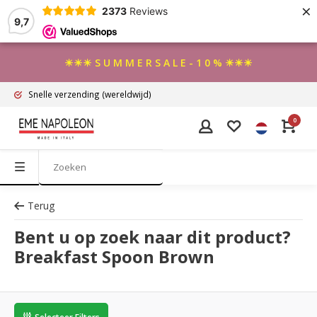
×
2373
Reviews
9,7
☀☀☀ S U M M E R S A L E - 1 0 % ☀☀☀
Snelle verzending
(wereldwijd)
0
Terug
Bent u op zoek naar dit product?
Breakfast Spoon Brown