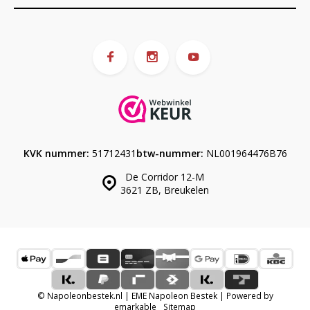
KVK nummer:
51712431
btw-nummer:
NL001964476B76
De Corridor 12-M
3621 ZB, Breukelen
© Napoleonbestek.nl | EME Napoleon Bestek | Powered by
emarkable
Sitemap