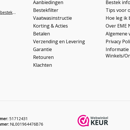
Aanbiedingen
Bestek inf
Bestekfilter
Tips voor 
info@napoleonbestek.nl
Vaatwasinstructie
Hoe leg ik 
Korting & Acties
Over EME 
Betalen
Algemene 
Verzending en Levering
Privacy Pol
Garantie
Informatie
Winkels/O
Retouren
Klachten
mer:
51712431
mer:
NL001964476B76