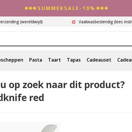
☀☀☀ S U M M E R S A L E - 1 0 % ☀☀☀
verzending
(wereldwijd)
Vaatwasbestendig
(lees instr
scheppen
Pasta
Taart
Tapas
Cadeauset
Cadea
u op zoek naar dit product?
dknife red