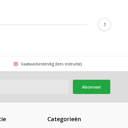
1
Vaatwasbestendig
(lees instructie)
Abonneer
ie
Categorieën