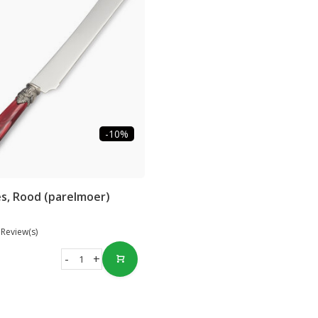
-10%
s, Rood (parelmoer)
 Review(s)
-
+