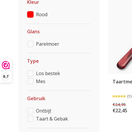
Kleur
Rood
Glans
Parelmoer
Type
Los bestek
9,7
Mes
Taartme
(1)
Gebruik
€24,95
€22,45
Ontbijt
Taart & Gebak