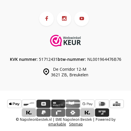
KVK nummer:
51712431
btw-nummer:
NL001964476B76
De Corridor 12-M
3621 ZB, Breukelen
© Napoleonbestek.nl | EME Napoleon Bestek | Powered by
emarkable
Sitemap