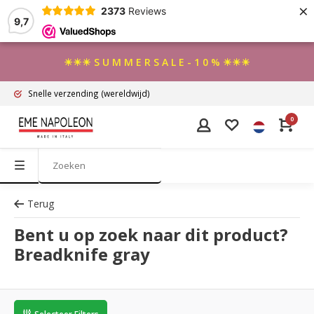
×
2373
Reviews
9,7
☀☀☀ S U M M E R S A L E - 1 0 % ☀☀☀
Snelle verzending
(wereldwijd)
0
Terug
Bent u op zoek naar dit product?
Breadknife gray