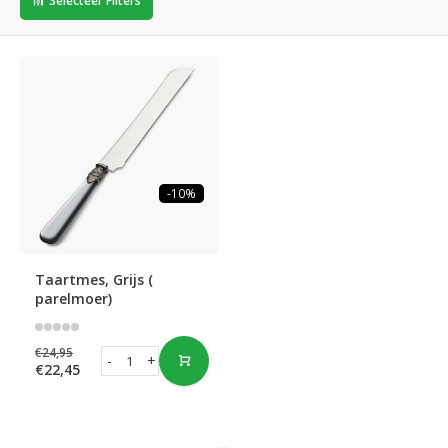
Selecteer Filters
-10%
Taartmes, Grijs (
parelmoer)
€24,95
-
+
€22,45