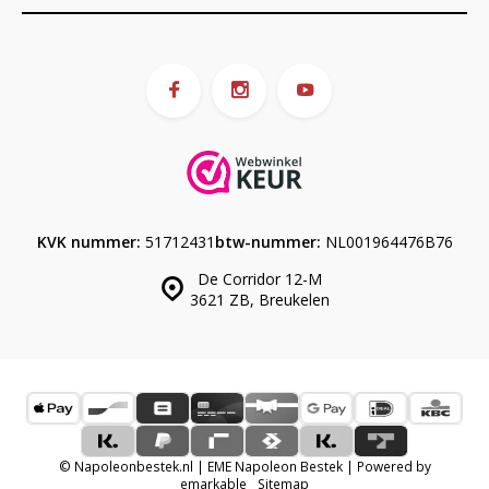
KVK nummer:
51712431
btw-nummer:
NL001964476B76
De Corridor 12-M
3621 ZB, Breukelen
© Napoleonbestek.nl | EME Napoleon Bestek | Powered by
emarkable
Sitemap