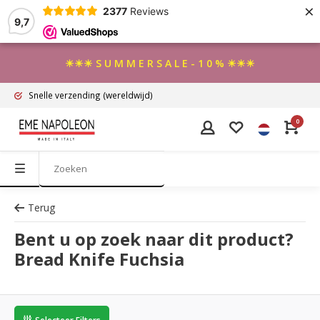
×
2377
Reviews
9,7
☀☀☀ S U M M E R S A L E - 1 0 % ☀☀☀
Snelle verzending
(wereldwijd)
0
Terug
Bent u op zoek naar dit product?
Bread Knife Fuchsia