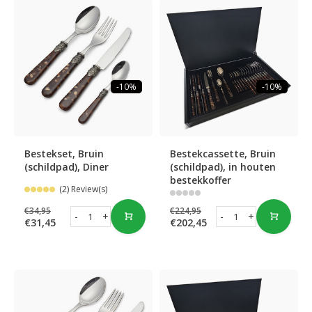
-10%
-10%
Bestekset, Bruin
Bestekcassette, Bruin
(schildpad), Diner
(schildpad), in houten
bestekkoffer
(2) Review(s)
€34,95
€224,95
-
+
-
+
€31,45
€202,45