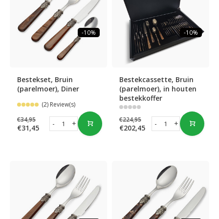
-10%
-10%
Bestekset, Bruin
Bestekcassette, Bruin
(parelmoer), Diner
(parelmoer), in houten
bestekkoffer
(2) Review(s)
€34,95
€224,95
-
+
-
+
€31,45
€202,45