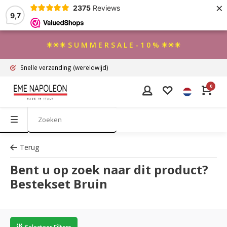
×
2375
Reviews
9,7
☀☀☀ S U M M E R S A L E - 1 0 % ☀☀☀
Snelle verzending
(wereldwijd)
0
Terug
Bent u op zoek naar dit product?
Bestekset Bruin