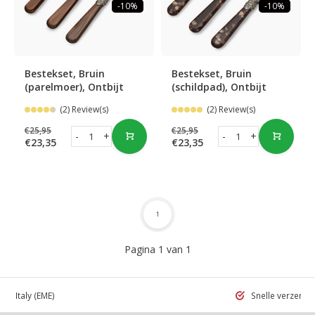
-10%
-10%
Bestekset, Bruin
Bestekset, Bruin
(parelmoer), Ontbijt
(schildpad), Ontbijt
(2) Review(s)
(2) Review(s)
€25,95
€25,95
-
+
-
+
€23,35
€23,35
1
Pagina 1 van 1
 in Italy
(EME)
Snelle verzend