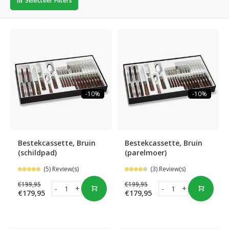
Selecteer Filters
-10%
-10%
Bestekcassette, Bruin
Bestekcassette, Bruin
(schildpad)
(parelmoer)
(5) Review(s)
(3) Review(s)
€199,95
€199,95
-
+
-
+
€179,95
€179,95