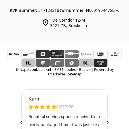
KVK nummer:
51712431
btw-nummer:
NL001964476B76
De Corridor 12-M
3621 ZB, Breukelen
© Napoleonbestek.nl | EME Napoleon Bestek | Powered by
emarkable
Sitemap