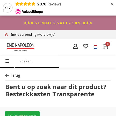
×
2376
Reviews
9,7
☀☀☀ S U M M E R S A L E - 1 0 % ☀☀☀
Snelle verzending
(wereldwijd)
0
Terug
Bent u op zoek naar dit product?
Besteckkasten Transparente