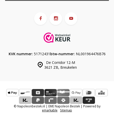
KVK nummer:
51712431
btw-nummer:
NL001964476B76
De Corridor 12-M
3621 ZB, Breukelen
© Napoleonbestek.nl | EME Napoleon Bestek | Powered by
emarkable
Sitemap