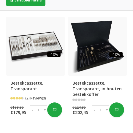
Selecteer Filters
-10%
-10%
Bestekcassette,
Bestekcassette,
Transparant
Transparant, in houten
bestekkoffer
(2) Review(s)
€199,95
€224,95
-
+
-
+
€179,95
€202,45