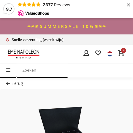
×
2377
Reviews
9,7
☀☀☀ S U M M E R S A L E - 1 0 % ☀☀☀
Snelle verzending
(wereldwijd)
0
Terug