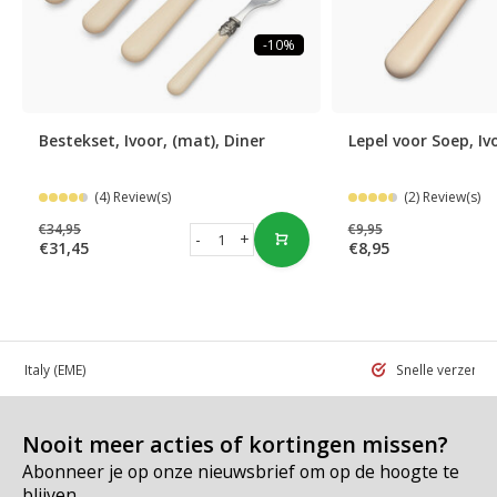
-10%
Bestekset, Ivoor, (mat), Diner
Lepel voor Soep, Iv
(4) Review(s)
(2) Review(s)
€34,95
€9,95
-
+
€31,45
€8,95
 in Italy
(EME)
Snelle verzend
Nooit meer acties of kortingen missen?
Abonneer je op onze nieuwsbrief om op de hoogte te
blijven.