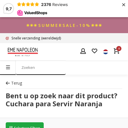
×
2376
Reviews
9,7
☀☀☀ S U M M E R S A L E - 1 0 % ☀☀☀
Snelle verzending
(wereldwijd)
0
Terug
Bent u op zoek naar dit product?
Cuchara para Servir Naranja