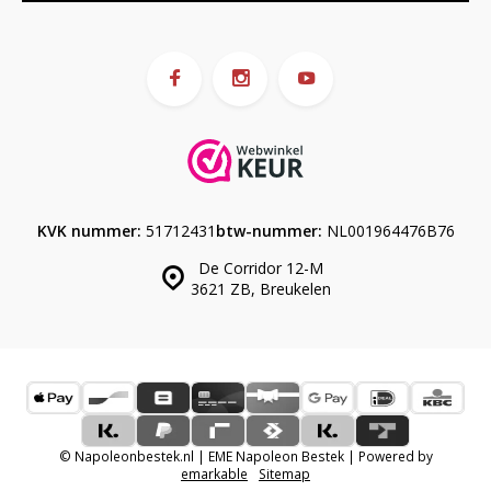
KVK nummer:
51712431
btw-nummer:
NL001964476B76
De Corridor 12-M
3621 ZB, Breukelen
© Napoleonbestek.nl | EME Napoleon Bestek | Powered by
emarkable
Sitemap