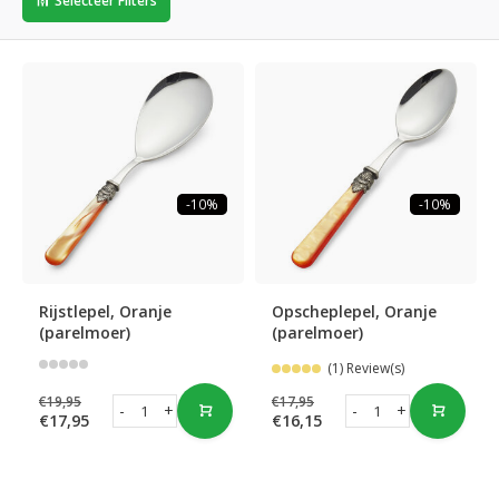
Selecteer Filters
-10%
-10%
Rijstlepel, Oranje
Opscheplepel, Oranje
(parelmoer)
(parelmoer)
(1) Review(s)
€19,95
€17,95
-
+
-
+
€17,95
€16,15