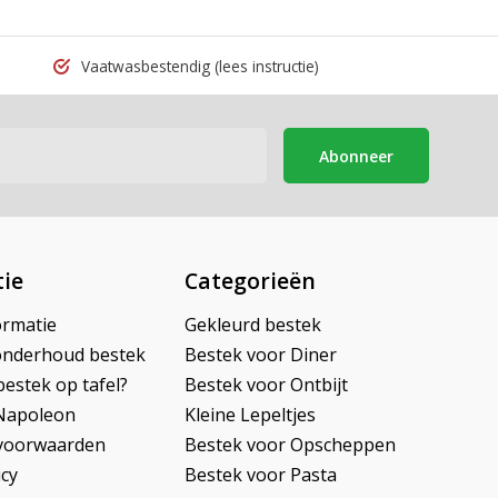
Vaatwasbestendig
(lees instructie)
Abonneer
ie
Categorieën
ormatie
Gekleurd bestek
onderhoud bestek
Bestek voor Diner
bestek op tafel?
Bestek voor Ontbijt
Napoleon
Kleine Lepeltjes
voorwaarden
Bestek voor Opscheppen
icy
Bestek voor Pasta