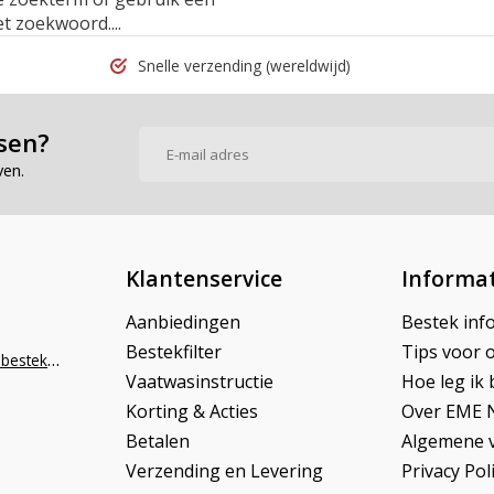
t zoekwoord....
Snelle verzending
(wereldwijd)
sen?
ven.
Klantenservice
Informat
Aanbiedingen
Bestek inf
Bestekfilter
Tips voor 
info@napoleonbestek.nl
Vaatwasinstructie
Hoe leg ik 
Korting & Acties
Over EME 
Betalen
Algemene 
Verzending en Levering
Privacy Pol