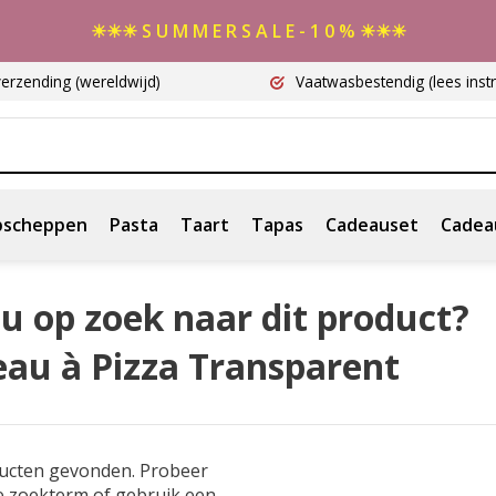
☀☀☀ S U M M E R S A L E - 1 0 % ☀☀☀
verzending
(wereldwijd)
Vaatwasbestendig
(lees instr
scheppen
Pasta
Taart
Tapas
Cadeauset
Cadea
u op zoek naar dit product?
eau à Pizza Transparent
ucten gevonden. Probeer
e zoekterm of gebruik een