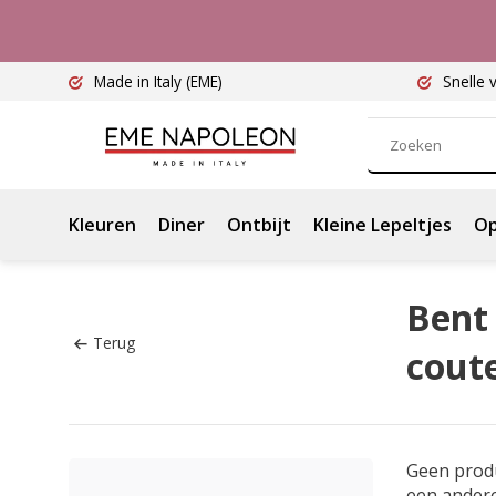
Made in Italy
(EME)
Snelle 
Kleuren
Diner
Ontbijt
Kleine Lepeltjes
Op
Bent 
Terug
cout
Geen prod
een ander