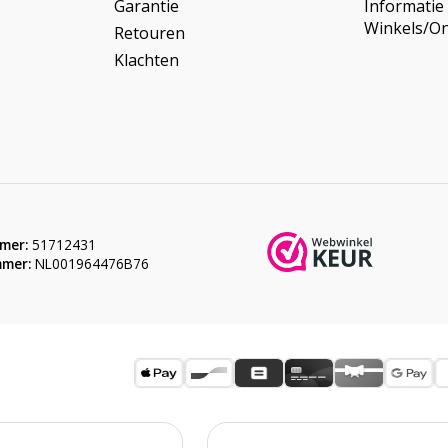
Garantie
Informatie
Winkels/O
Retouren
Klachten
mer:
51712431
mer:
NL001964476B76