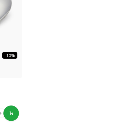
-10%
+