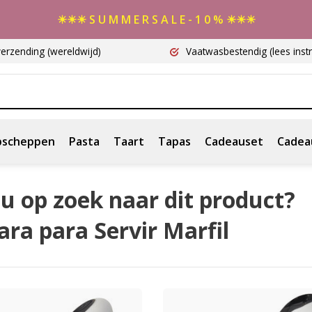
☀☀☀ S U M M E R S A L E - 1 0 % ☀☀☀
verzending
(wereldwijd)
Vaatwasbestendig
(lees instr
scheppen
Pasta
Taart
Tapas
Cadeauset
Cadea
u op zoek naar dit product?
ra para Servir Marfil