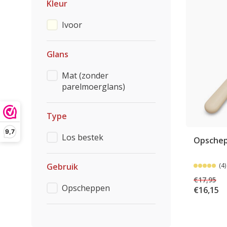
Kleur
Ivoor
Glans
Mat (zonder
parelmoerglans)
Type
9,7
Los bestek
Opschepl
Gebruik
(4)
€17,95
Opscheppen
€16,15