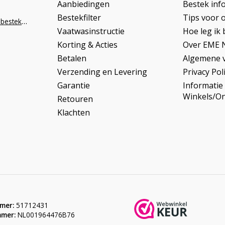
Aanbiedingen
Bestek inf
Bestekfilter
Tips voor 
info@napoleonbestek.nl
Vaatwasinstructie
Hoe leg ik 
Korting & Acties
Over EME 
Betalen
Algemene 
Verzending en Levering
Privacy Pol
Garantie
Informatie
Winkels/O
Retouren
Klachten
mer:
51712431
mer:
NL001964476B76