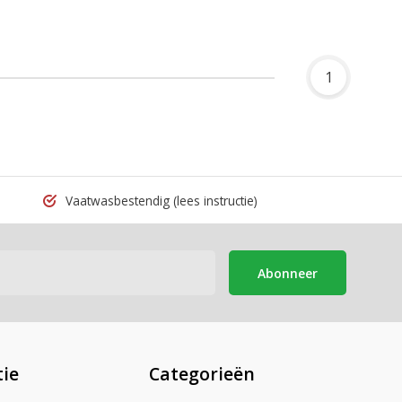
1
Vaatwasbestendig
(lees instructie)
Abonneer
ie
Categorieën