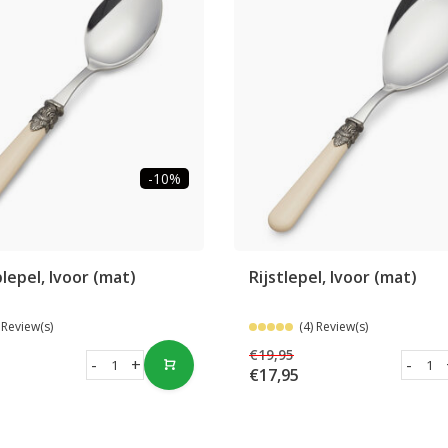
-10%
epel, Ivoor (mat)
Rijstlepel, Ivoor (mat)
 Review(s)
(4) Review(s)
€19,95
-
+
-
€17,95