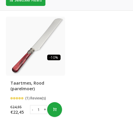
Selecteer Filters
-10%
Taartmes, Rood
(parelmoer)
(1) Review(s)
€24,95
-
+
€22,45