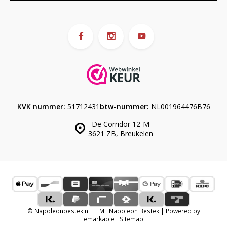
KVK nummer:
51712431
btw-nummer:
NL001964476B76
De Corridor 12-M
3621 ZB, Breukelen
© Napoleonbestek.nl | EME Napoleon Bestek | Powered by
emarkable
Sitemap