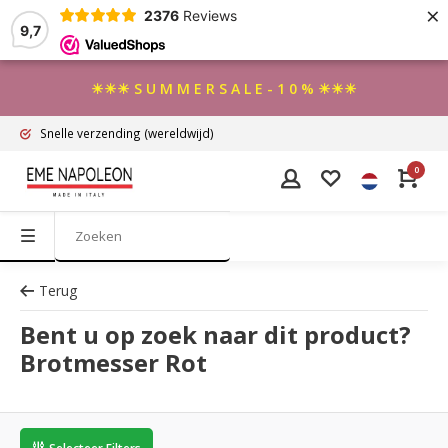
×
2376
Reviews
9,7
☀☀☀ S U M M E R S A L E - 1 0 % ☀☀☀
Snelle verzending
(wereldwijd)
0
Terug
Bent u op zoek naar dit product?
Brotmesser Rot