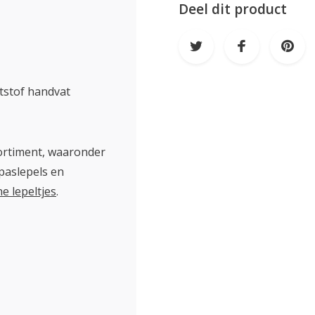
Deel dit product
ststof handvat
sortiment, waaronder
apaslepels en
ne lepeltjes
.