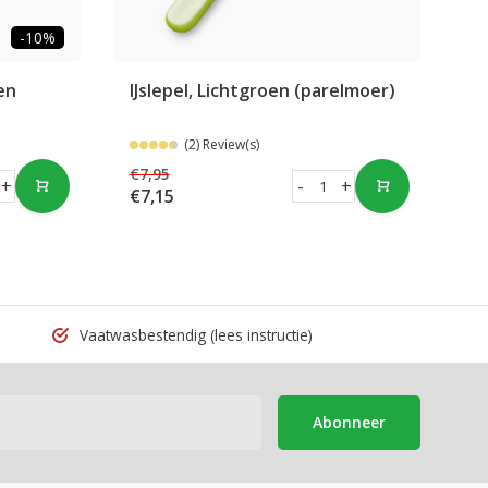
-10%
en
IJslepel, Lichtgroen (parelmoer)
Ka
(p
(2) Review(s)
€7,95
€8
+
-
+
€7,15
€8
Vaatwasbestendig
(lees instructie)
Abonneer