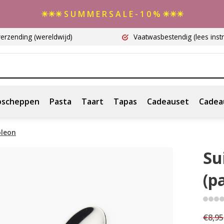
☀☀☀ S U M M E R S A L E - 1 0 % ☀☀☀
verzending
(wereldwijd)
Vaatwasbestendig
(lees instr
scheppen
Pasta
Taart
Tapas
Cadeauset
Cadea
oleon
Su
(p
€8,95