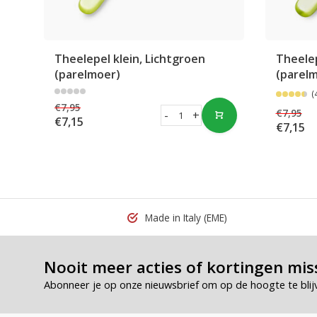
Theelepel klein, Lichtgroen
Theelep
(parelmoer)
(parel
(
€7,95
€7,95
-
+
€7,15
€7,15
Made in Italy
(EME)
Nooit meer acties of kortingen mis
Abonneer je op onze nieuwsbrief om op de hoogte te blij