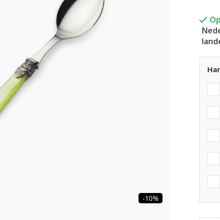
Op
Nede
land
Han
-10%