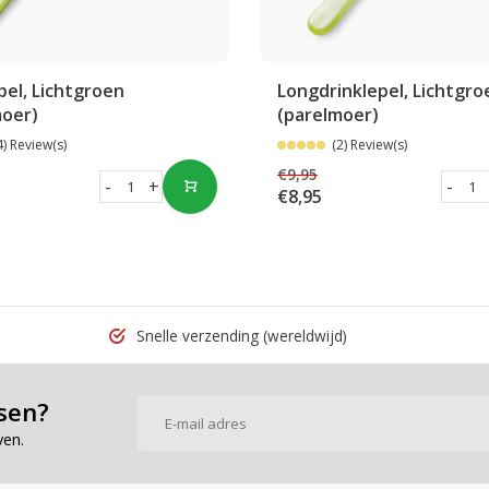
el, Lichtgroen
Longdrinklepel, Lichtgro
moer)
(parelmoer)
4) Review(s)
(2) Review(s)
€9,95
-
+
-
€8,95
Snelle verzending
(wereldwijd)
sen?
ven.