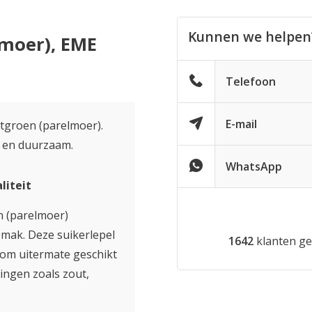
Kunnen we helpen
lmoer), EME
Telefoon
E-mail
tgroen (parelmoer).
k en duurzaam.
WhatsApp
liteit
n (parelmoer)
emak. Deze suikerlepel
1642
klanten ge
arom uitermate geschikt
ingen zoals zout,