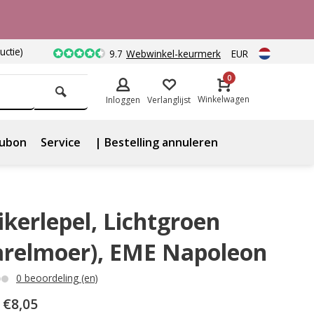
uctie)
9.7
Webwinkel-keurmerk
EUR
0
Winkelwagen
Inloggen
Verlanglijst
ubon
Service
| Bestelling annuleren
ikerlepel, Lichtgroen
arelmoer), EME Napoleon
0 beoordeling (en)
€8,05