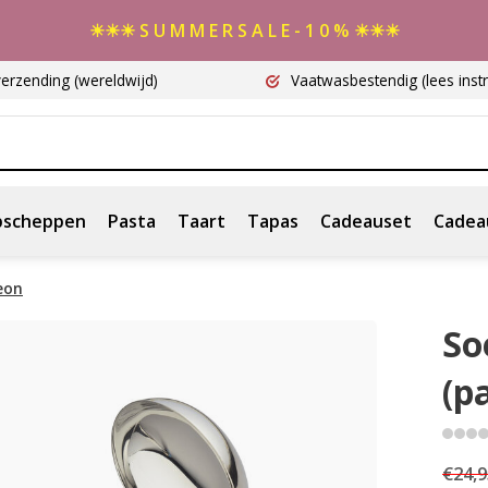
☀☀☀ S U M M E R S A L E - 1 0 % ☀☀☀
verzending
(wereldwijd)
Vaatwasbestendig
(lees instr
scheppen
Pasta
Taart
Tapas
Cadeauset
Cadea
eon
So
(p
€24,9