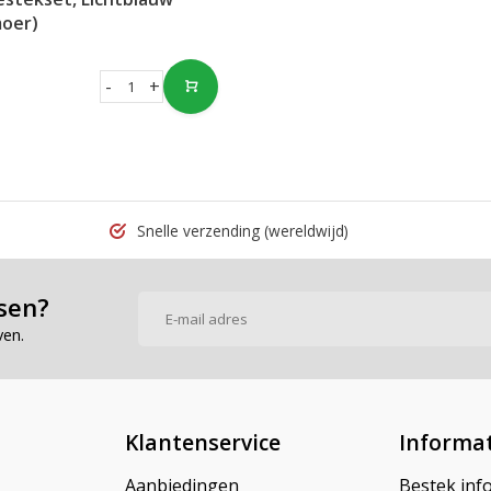
moer)
-
+
Snelle verzending
(wereldwijd)
sen?
ven.
Klantenservice
Informat
Aanbiedingen
Bestek inf