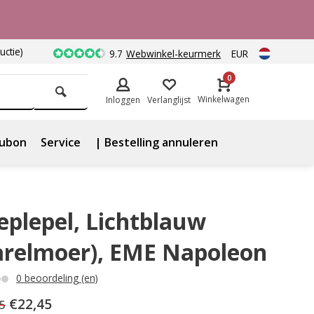
uctie)
9.7
Webwinkel-keurmerk
EUR
0
Winkelwagen
Inloggen
Verlanglijst
ubon
Service
| Bestelling annuleren
eplepel, Lichtblauw
arelmoer), EME Napoleon
0 beoordeling (en)
€22,45
5