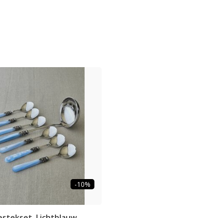
-10%
stekset, Lichtblauw