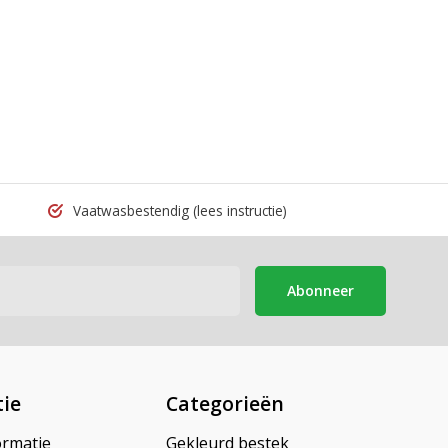
Vaatwasbestendig
(lees instructie)
Abonneer
ie
Categorieën
ormatie
Gekleurd bestek