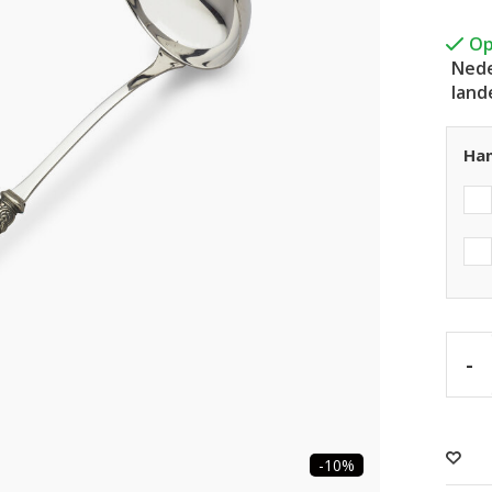
Op
Nede
land
Han
-
-10%