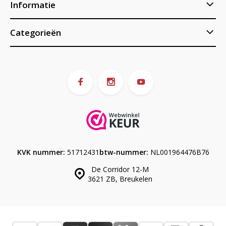
Informatie
Categorieën
KVK nummer:
51712431
btw-nummer:
NL001964476B76
De Corridor 12-M
3621 ZB, Breukelen