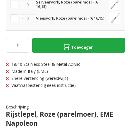
Serveervork, Roze (parelmoer) (€
-
+
16,15)
-
+
Vleesvork, Roze (parelmoer) (€ 16,15)
Toevoegen
18/10 Stainless Steel & Metal Acrylic
Made in Italy
(EME)
Snelle verzending
(wereldwijd)
Vaatwasbestendig
(lees instructie)
Beschrijving
Rijstlepel, Roze (parelmoer), EME
Napoleon