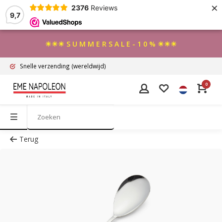
×
2376
Reviews
9,7
☀☀☀ S U M M E R S A L E - 1 0 % ☀☀☀
Snelle verzending
(wereldwijd)
0
Terug