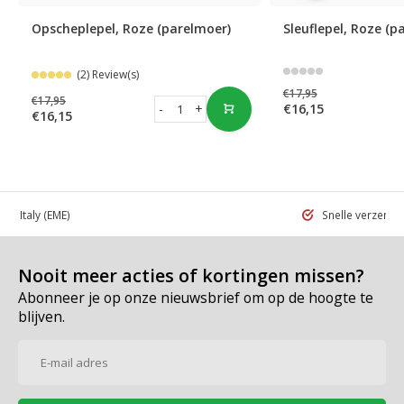
Opscheplepel, Roze (parelmoer)
Sleuflepel, Roze (p
(2) Review(s)
€17,95
€17,95
-
+
€16,15
€16,15
 in Italy
(EME)
Snelle verzend
Nooit meer acties of kortingen missen?
Abonneer je op onze nieuwsbrief om op de hoogte te
blijven.