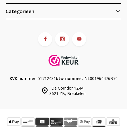
Categorieën
KVK nummer:
51712431
btw-nummer:
NL001964476B76
De Corridor 12-M
3621 ZB, Breukelen