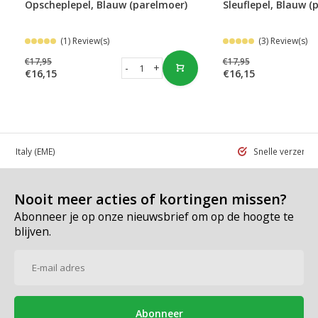
Opscheplepel, Blauw (parelmoer)
Sleuflepel, Blauw (
(1) Review(s)
(3) Review(s)
€17,95
€17,95
-
+
€16,15
€16,15
 in Italy
(EME)
Snelle verzend
Nooit meer acties of kortingen missen?
Abonneer je op onze nieuwsbrief om op de hoogte te
blijven.
Abonneer