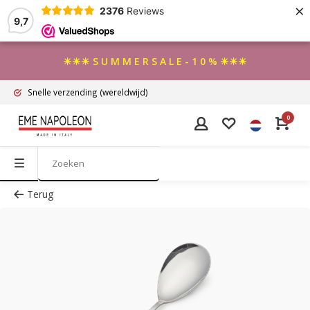
×
2376
Reviews
9,7
☀☀☀ S U M M E R S A L E - 1 0 % ☀☀☀
Snelle verzending
(wereldwijd)
0
Terug