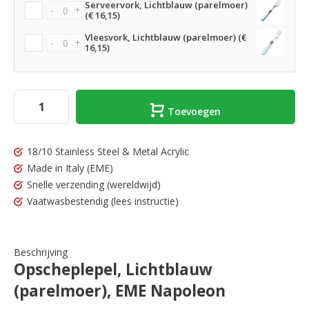
Serveervork, Lichtblauw (parelmoer)
-
+
(€ 16,15)
Vleesvork, Lichtblauw (parelmoer) (€
-
+
16,15)
Toevoegen
18/10 Stainless Steel & Metal Acrylic
Made in Italy
(EME)
Snelle verzending
(wereldwijd)
Vaatwasbestendig
(lees instructie)
Beschrijving
Opscheplepel, Lichtblauw
(parelmoer), EME Napoleon