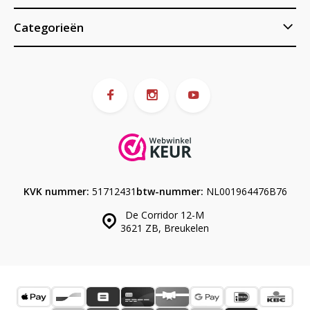
Categorieën
KVK nummer:
51712431
btw-nummer:
NL001964476B76
De Corridor 12-M
3621 ZB, Breukelen