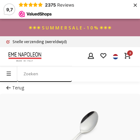
×
2375
Reviews
9,7
☀☀☀ S U M M E R S A L E - 1 0 % ☀☀☀
Snelle verzending
(wereldwijd)
0
Terug