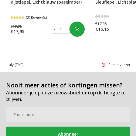
Rijstlepel, Lichtblauw (parelmoer)
Sleuflepel, Lichtbl
(2) Review(s)
€17,95
€19,95
-
+
€16,15
€17,95
 in Italy
(EME)
Snelle verzend
Nooit meer acties of kortingen missen?
Abonneer je op onze nieuwsbrief om op de hoogte te
blijven.
Abonneer