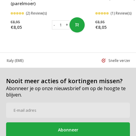
(parelmoer)
(2) Review(s)
(1) Review(s)
€8,95
€8,95
-
+
€8,05
€8,05
 in Italy
(EME)
Snelle verzend
Nooit meer acties of kortingen missen?
Abonneer je op onze nieuwsbrief om op de hoogte te
blijven.
Abonneer