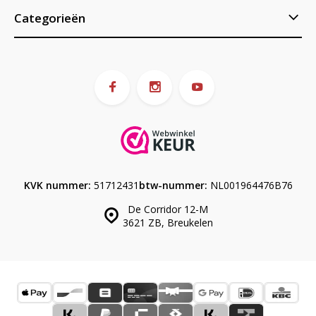
Categorieën
KVK nummer:
51712431
btw-nummer:
NL001964476B76
De Corridor 12-M
3621 ZB, Breukelen