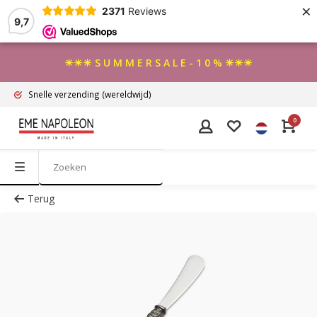
×
2371
Reviews
9,7
☀☀☀ S U M M E R S A L E - 1 0 % ☀☀☀
Snelle verzending
(wereldwijd)
0
Terug