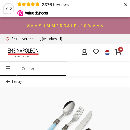
×
2376
Reviews
9,7
☀☀☀ S U M M E R S A L E - 1 0 % ☀☀☀
Snelle verzending
(wereldwijd)
0
Terug