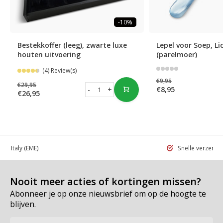
-10%
Bestekkoffer (leeg), zwarte luxe
Lepel voor Soep, L
houten uitvoering
(parelmoer)
(4) Review(s)
€9,95
€29,95
-
+
€8,95
€26,95
 in Italy
(EME)
Snelle verzend
Nooit meer acties of kortingen missen?
Abonneer je op onze nieuwsbrief om op de hoogte te
blijven.