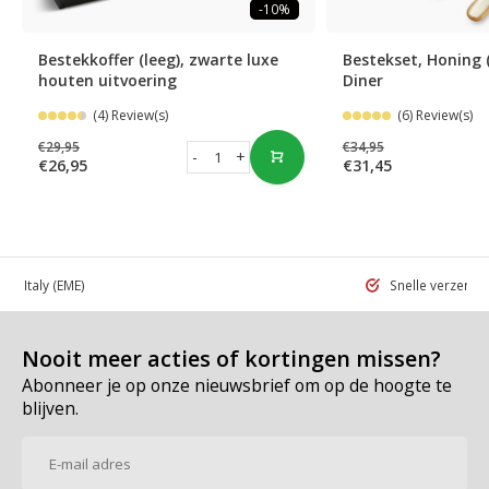
-10%
Bestekkoffer (leeg), zwarte luxe
Bestekset, Honing 
houten uitvoering
Diner
(4) Review(s)
(6) Review(s)
€29,95
€34,95
-
+
€26,95
€31,45
 in Italy
(EME)
Snelle verzend
Nooit meer acties of kortingen missen?
Abonneer je op onze nieuwsbrief om op de hoogte te
blijven.