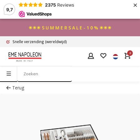
×
2375
Reviews
9,7
☀☀☀ S U M M E R S A L E - 1 0 % ☀☀☀
Snelle verzending
(wereldwijd)
0
Terug