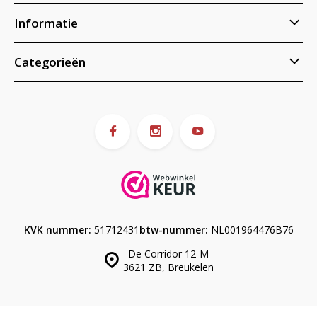
Informatie
Categorieën
KVK nummer:
51712431
btw-nummer:
NL001964476B76
De Corridor 12-M
3621 ZB, Breukelen