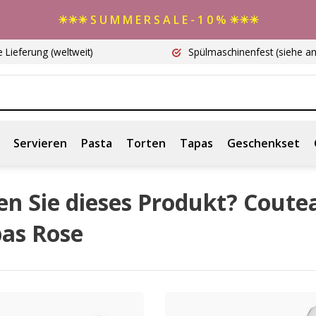
☀☀☀ S U M M E R S A L E - 1 0 % ☀☀☀
e Lieferung
(weltweit)
Spülmaschinenfest
(siehe a
Servieren
Pasta
Torten
Tapas
Geschenkset
en Sie dieses Produkt? Coute
pas Rose