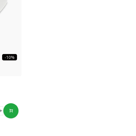
-10%
+