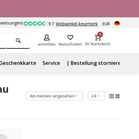
nweisungen)
9.7
Webwinkel-keurmerk
EUR
0
Ihr Warenkorb
anmelden
Wunschzettel
Geschenkkarte
Service
| Bestellung stornieren
au