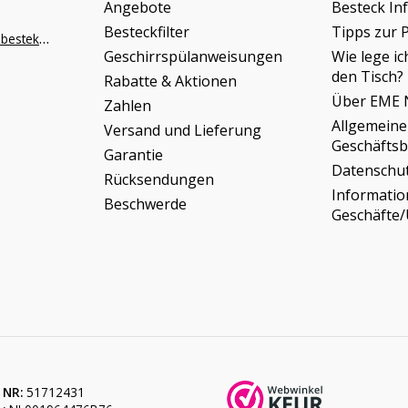
Angebote
Besteck In
Besteckfilter
Tipps zur 
info@napoleonbestek.nl
Geschirrspülanweisungen
Wie lege ic
den Tisch?
Rabatte & Aktionen
Über EME 
Zahlen
Allgemeine
Versand und Lieferung
Geschäfts
Garantie
Datenschu
Rücksendungen
Informati
Beschwerde
Geschäfte
 NR:
51712431