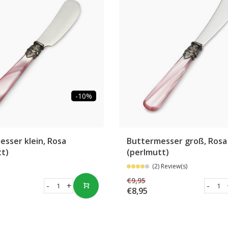
-10%
sser klein, Rosa
Buttermesser groß, Rosa
tt)
(perlmutt)
(2) Review(s)
€9,95
-
+
-
€8,95