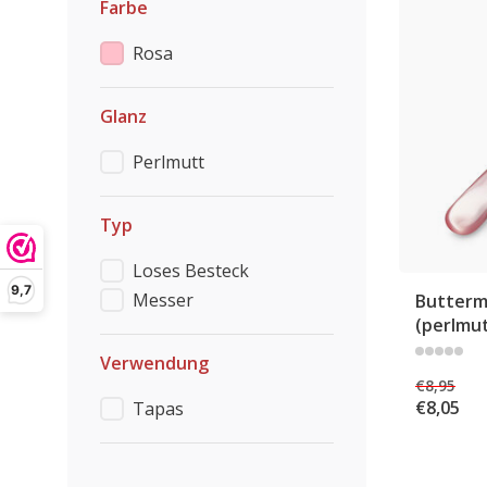
Farbe
Rosa
Glanz
Perlmutt
Typ
Loses Besteck
9,7
Messer
Butterme
(perlmu
Verwendung
€8,95
€8,05
Tapas