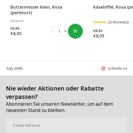
Buttermesser klein, Rosa
Käselöffel, Rosa (p
(perlmutt)
(2) Review(s)
€8,95
-
+
€8,95
€8,05
€8,05
 in Italy
(EME)
Schnelle Liefe
Nie wieder Aktionen oder Rabatte
verpassen?
Abonnieren Sie unseren Newsletter, um auf dem
neuesten Stand zu bleiben.