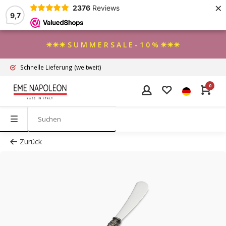
×
2376
Reviews
9,7
☀☀☀ S U M M E R S A L E - 1 0 % ☀☀☀
Schnelle Lieferung
(weltweit)
0
Zurück