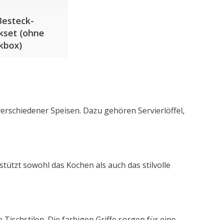
Besteck-
kset (ohne
kbox)
 verschiedener Speisen. Dazu gehören Servierlöffel,
tützt sowohl das Kochen als auch das stilvolle
ischstilen. Die farbigen Griffe sorgen für eine