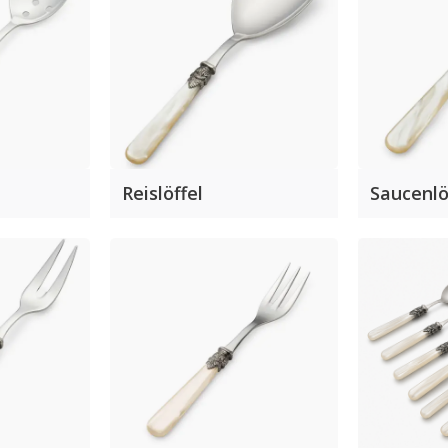
Reislöffel
Saucenlö