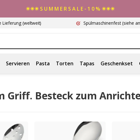
☀☀☀ S U M M E R S A L E - 1 0 % ☀☀☀
e Lieferung
(weltweit)
Spülmaschinenfest
(siehe a
Servieren
Pasta
Torten
Tapas
Geschenkset
em Griff. Besteck zum Anricht