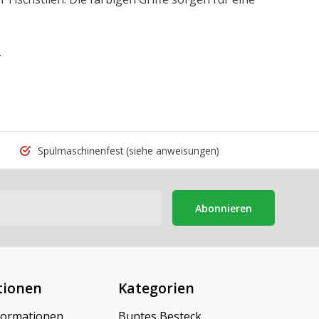
.
Spülmaschinenfest
(siehe anweisungen)
Abonnieren
tionen
Kategorien
formationen
Buntes Besteck