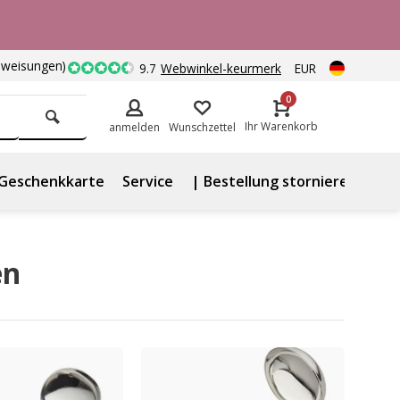
nweisungen)
9.7
Webwinkel-keurmerk
EUR
0
Ihr Warenkorb
anmelden
Wunschzettel
Geschenkkarte
Service
| Bestellung stornieren
en