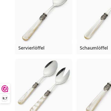
Servierlöffel
Schaumlöffel
9,7