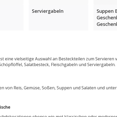
Serviergabeln
Suppen 
Geschen
Geschen
sst eine vielseitige Auswahl an Besteckteilen zum Servieren
 Schöpflöffel, Salatbesteck, Fleischgabeln und Serviergabeln.
ten von Reis, Gemüse, Soßen, Suppen und Salaten und unters
ische
ischdekorationen ebenso wie met klassischen oder modernen T