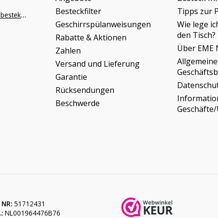
Besteckfilter
Tipps zur 
info@napoleonbestek.nl
Geschirrspülanweisungen
Wie lege ic
den Tisch?
Rabatte & Aktionen
Über EME 
Zahlen
Allgemeine
Versand und Lieferung
Geschäfts
Garantie
Datenschu
Rücksendungen
Informati
Beschwerde
Geschäfte
 NR:
51712431
:
NL001964476B76