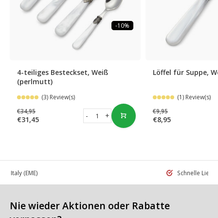
-10%
4-teiliges Besteckset, Weiß
Löffel für Suppe, W
(perlmutt)
(3) Review(s)
(1) Review(s)
€34,95
€9,95
-
+
€31,45
€8,95
 in Italy
(EME)
Schnelle Liefe
Nie wieder Aktionen oder Rabatte