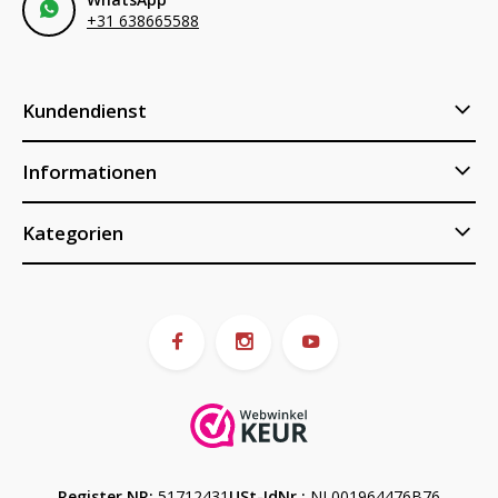
+31 638665588
Kundendienst
Informationen
Kategorien
Register NR:
51712431
USt-IdNr.:
NL001964476B76