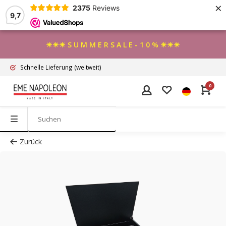
×
2375
Reviews
9,7
☀☀☀ S U M M E R S A L E - 1 0 % ☀☀☀
Schnelle Lieferung
(weltweit)
0
Zurück