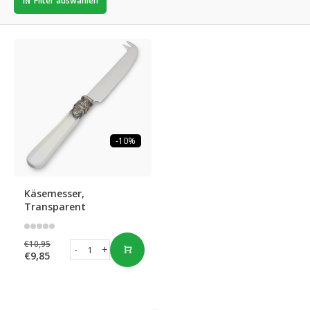
Filter auswählen
-10%
Käsemesser,
Transparent
€10,95
-
+
€9,85