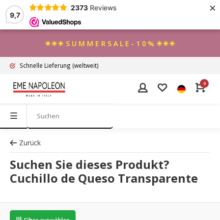
×
2373
Reviews
9,7
☀☀☀ S U M M E R S A L E - 1 0 % ☀☀☀
Schnelle Lieferung
(weltweit)
0
Zurück
Suchen Sie dieses Produkt?
Cuchillo de Queso Transparente