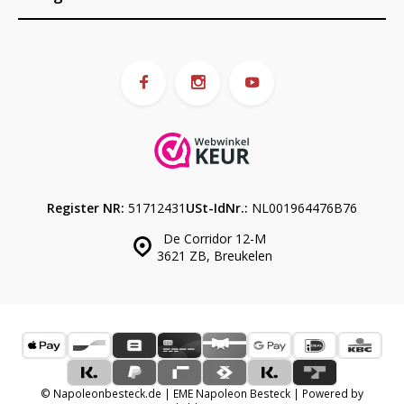
Register NR:
51712431
USt-IdNr.:
NL001964476B76
De Corridor 12-M
3621 ZB, Breukelen
© Napoleonbesteck.de | EME Napoleon Besteck | Powered by