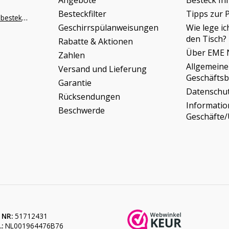
Angebote
Besteck In
Besteckfilter
Tipps zur 
info@napoleonbestek.nl
Geschirrspülanweisungen
Wie lege ic
den Tisch?
Rabatte & Aktionen
Über EME 
Zahlen
Allgemeine
Versand und Lieferung
Geschäfts
Garantie
Datenschu
Rücksendungen
Informati
Beschwerde
Geschäfte
 NR:
51712431
:
NL001964476B76