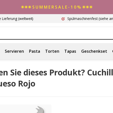
☀☀☀ S U M M E R S A L E - 1 0 % ☀☀☀
e Lieferung
(weltweit)
Spülmaschinenfest
(siehe a
Servieren
Pasta
Torten
Tapas
Geschenkset
n Sie dieses Produkt? Cuchil
ueso Rojo