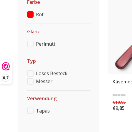
Farbe
Rot
Glanz
Perlmutt
Typ
Loses Besteck
9,7
Messer
Käsemes
Verwendung
€10,95
€9,85
Tapas