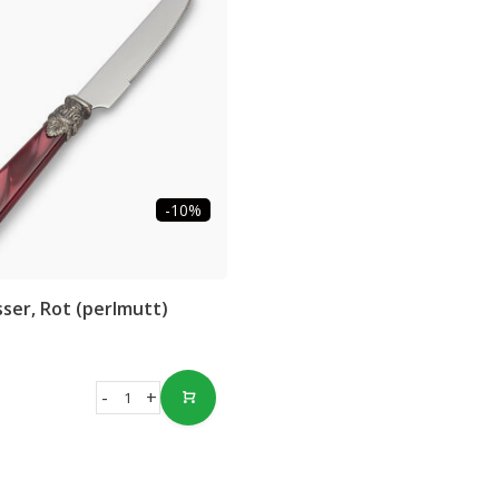
-10%
ser, Rot (perlmutt)
-
+