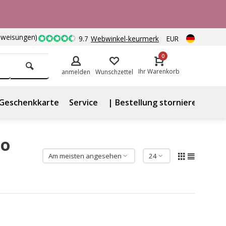
nweisungen)
9.7
Webwinkel-keurmerk
EUR
0
Ihr Warenkorb
anmelden
Wunschzettel
Geschenkkarte
Service
| Bestellung stornieren
lo