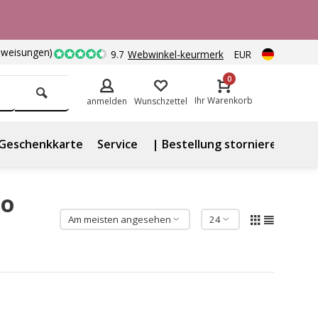
nweisungen)
9.7
Webwinkel-keurmerk
EUR
0
Ihr Warenkorb
anmelden
Wunschzettel
Geschenkkarte
Service
| Bestellung stornieren
lo