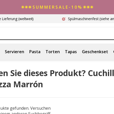
☀☀☀ S U M M E R S A L E - 1 0 % ☀☀☀
e Lieferung
(weltweit)
Spülmaschinenfest
(siehe a
Servieren
Pasta
Torten
Tapas
Geschenkset
n Sie dieses Produkt? Cuchil
izza Marrón
dukte gefunden. Versuchen
 einem anderen Suchbegriff