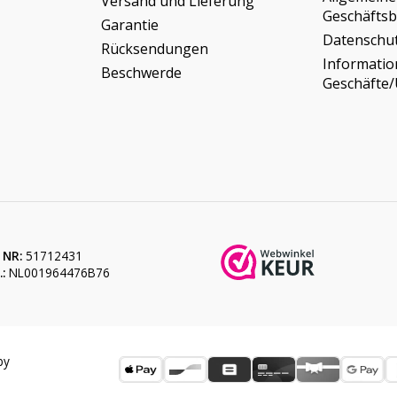
Versand und Lieferung
Geschäfts
Garantie
Datenschu
Rücksendungen
Informati
Beschwerde
Geschäfte
 NR:
51712431
:
NL001964476B76
by