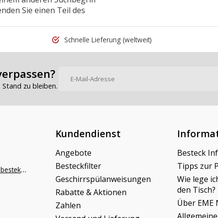
nden Sie einen Teil des
Schnelle Lieferung
(weltweit)
verpassen?
Stand zu bleiben.
Kundendienst
Informa
Angebote
Besteck In
Besteckfilter
Tipps zur 
info@napoleonbestek.nl
Geschirrspülanweisungen
Wie lege ic
den Tisch?
Rabatte & Aktionen
Über EME 
Zahlen
Allgemeine