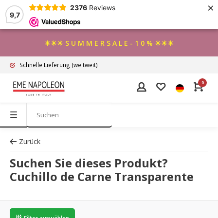
×
2376
Reviews
9,7
☀☀☀ S U M M E R S A L E - 1 0 % ☀☀☀
Schnelle Lieferung
(weltweit)
0
Zurück
Suchen Sie dieses Produkt?
Cuchillo de Carne Transparente