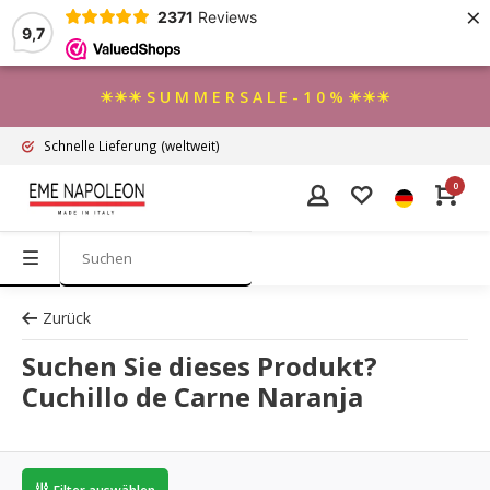
×
2371
Reviews
9,7
☀☀☀ S U M M E R S A L E - 1 0 % ☀☀☀
Schnelle Lieferung
(weltweit)
0
Zurück
Suchen Sie dieses Produkt?
Cuchillo de Carne Naranja