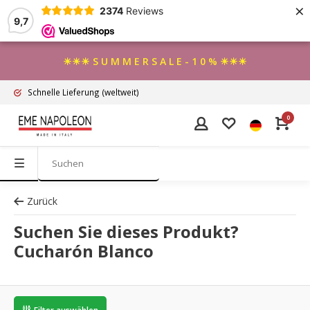
×
2374
Reviews
9,7
☀☀☀ S U M M E R S A L E - 1 0 % ☀☀☀
Schnelle Lieferung
(weltweit)
0
Zurück
Suchen Sie dieses Produkt?
Cucharón Blanco