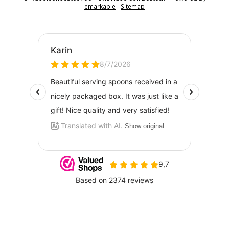
emarkable
Sitemap