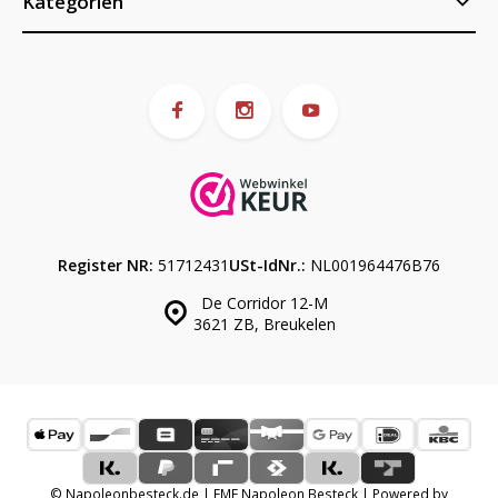
Kategorien
Register NR:
51712431
USt-IdNr.:
NL001964476B76
De Corridor 12-M
3621 ZB, Breukelen
© Napoleonbesteck.de | EME Napoleon Besteck | Powered by