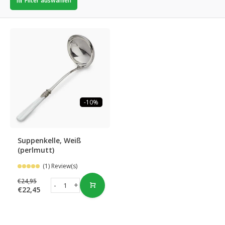
Filter auswählen
-10%
Suppenkelle, Weiß
(perlmutt)
(1) Review(s)
€24,95
-
+
€22,45