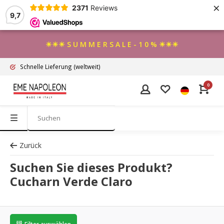
×
2371
Reviews
9,7
☀☀☀ S U M M E R S A L E - 1 0 % ☀☀☀
Schnelle Lieferung
(weltweit)
0
Zurück
Suchen Sie dieses Produkt?
Cucharn Verde Claro