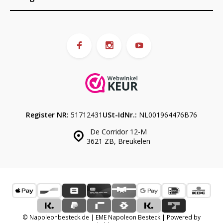
Register NR:
51712431
USt-IdNr.:
NL001964476B76
De Corridor 12-M
3621 ZB, Breukelen
© Napoleonbesteck.de | EME Napoleon Besteck | Powered by