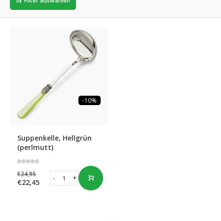
Filter auswählen
-10%
Suppenkelle, Hellgrün
(perlmutt)
€24,95
-
+
€22,45