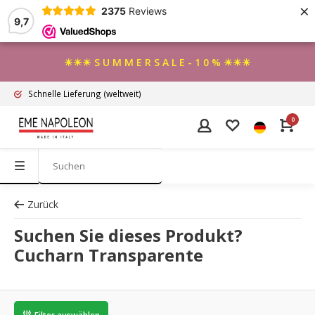
×
2375
Reviews
9,7
☀☀☀ S U M M E R S A L E - 1 0 % ☀☀☀
Schnelle Lieferung
(weltweit)
0
Zurück
Suchen Sie dieses Produkt?
Cucharn Transparente