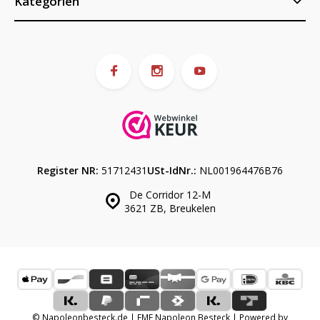
Kategorien
Register NR:
51712431
USt-IdNr.:
NL001964476B76
De Corridor 12-M
3621 ZB, Breukelen
© Napoleonbesteck.de | EME Napoleon Besteck | Powered by