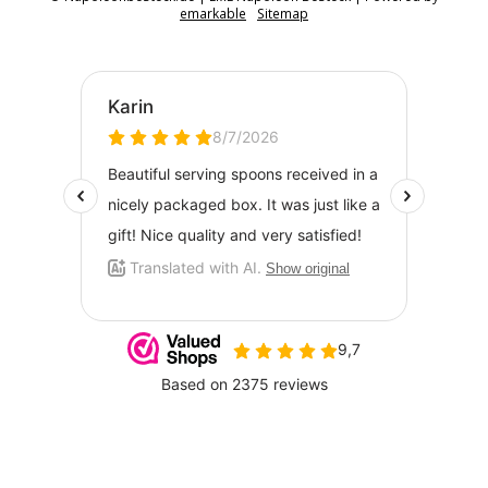
emarkable
Sitemap