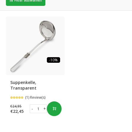
Filter auswählen
-10%
Suppenkelle,
Transparent
(1) Review(s)
€24,95
-
+
€22,45