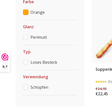
Farbe
Orange
Glanz
Perlmutt
Typ
Loses Besteck
9,7
Suppenk
Verwendung
(1)
Schöpfen
€24,95
€22,45