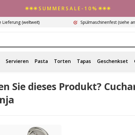
☀☀☀ S U M M E R S A L E - 1 0 % ☀☀☀
e Lieferung
(weltweit)
Spülmaschinenfest
(siehe a
Servieren
Pasta
Torten
Tapas
Geschenkset
en Sie dieses Produkt? Cucha
nja