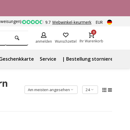
nweisungen)
9.7
Webwinkel-keurmerk
EUR
0
Ihr Warenkorb
anmelden
Wunschzettel
Geschenkkarte
Service
| Bestellung stornieren
rn