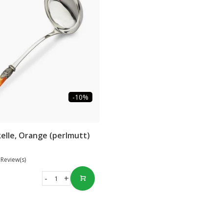
-10%
elle, Orange (perlmutt)
 Review(s)
-
+