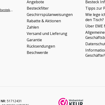
Angebote
Besteck In
Besteckfilter
Tipps zur 
info@napoleonbestek.nl
Geschirrspülanweisungen
Wie lege ic
den Tisch?
Rabatte & Aktionen
Über EME 
Zahlen
Allgemeine
Versand und Lieferung
Geschäfts
Garantie
Datenschu
Rücksendungen
Informati
Beschwerde
Geschäfte
 NR:
51712431