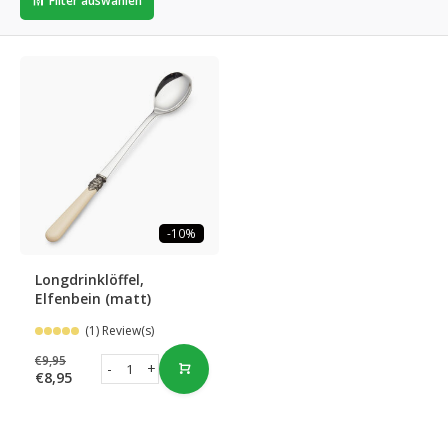
Filter auswählen
-10%
Longdrinklöffel,
Elfenbein (matt)
(1) Review(s)
€9,95
-
+
€8,95