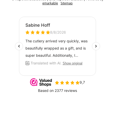
emarkable
Sitemap