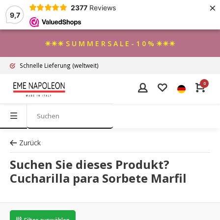
×
2377
Reviews
9,7
☀☀☀ S U M M E R S A L E - 1 0 % ☀☀☀
Schnelle Lieferung
(weltweit)
0
Zurück
Suchen Sie dieses Produkt?
Cucharilla para Sorbete Marfil