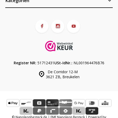
Kategorien
Register NR:
51712431
USt-IdNr.:
NL001964476B76
De Corridor 12-M
3621 ZB, Breukelen
© Napoleonbesteck.de | EME Napoleon Besteck | Powered by