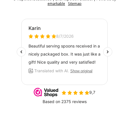
emarkable
Sitemap