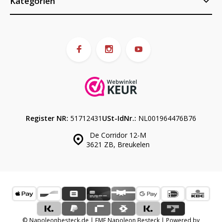
Kategorien
Register NR:
51712431
USt-IdNr.:
NL001964476B76
De Corridor 12-M
3621 ZB, Breukelen
© Napoleonbesteck.de | EME Napoleon Besteck | Powered by