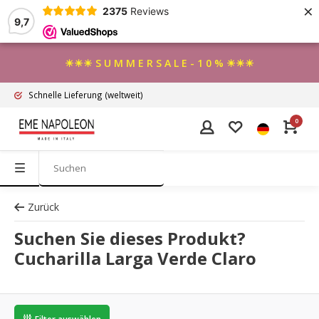
×
2375
Reviews
9,7
☀☀☀ S U M M E R S A L E - 1 0 % ☀☀☀
Schnelle Lieferung
(weltweit)
0
Zurück
Suchen Sie dieses Produkt?
Cucharilla Larga Verde Claro