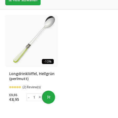
Filter auswählen
-10%
Longdrinklöffel, Hellgrün
(perlmutt)
(2) Review(s)
€9,95
-
+
€8,95