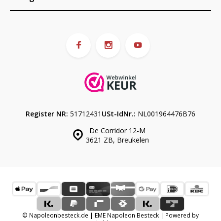
Register NR:
51712431
USt-IdNr.:
NL001964476B76
De Corridor 12-M
3621 ZB, Breukelen
© Napoleonbesteck.de | EME Napoleon Besteck | Powered by