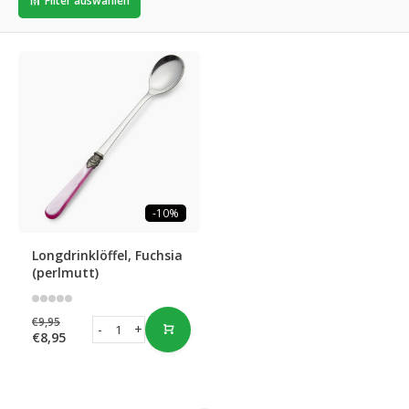
Filter auswählen
-10%
Longdrinklöffel, Fuchsia
(perlmutt)
€9,95
-
+
€8,95