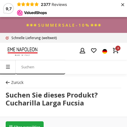
×
2377
Reviews
9,7
☀☀☀ S U M M E R S A L E - 1 0 % ☀☀☀
Schnelle Lieferung
(weltweit)
0
Zurück
Suchen Sie dieses Produkt?
Cucharilla Larga Fucsia