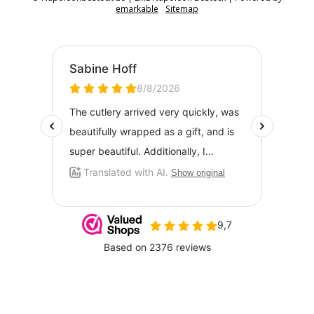
emarkable
Sitemap