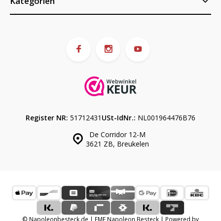
Kategorien
Register NR:
51712431
USt-IdNr.:
NL001964476B76
De Corridor 12-M
3621 ZB, Breukelen
© Napoleonbesteck.de | EME Napoleon Besteck | Powered by