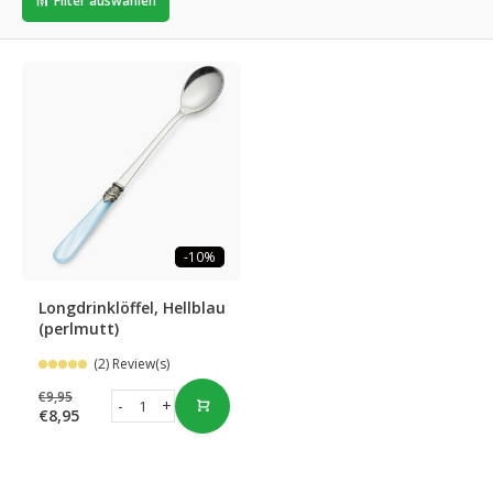
Filter auswählen
-10%
Longdrinklöffel, Hellblau
(perlmutt)
(2) Review(s)
€9,95
-
+
€8,95