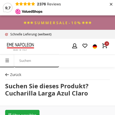
×
2376
Reviews
9,7
☀☀☀ S U M M E R S A L E - 1 0 % ☀☀☀
Schnelle Lieferung
(weltweit)
0
Zurück
Suchen Sie dieses Produkt?
Cucharilla Larga Azul Claro