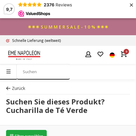
×
2376
Reviews
9,7
☀☀☀ S U M M E R S A L E - 1 0 % ☀☀☀
Schnelle Lieferung
(weltweit)
0
Zurück
Suchen Sie dieses Produkt?
Cucharilla de Té Verde