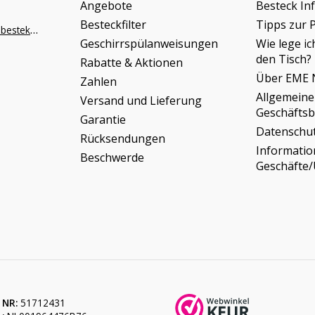
Angebote
Besteck In
Besteckfilter
Tipps zur 
info@napoleonbestek.nl
Geschirrspülanweisungen
Wie lege ic
den Tisch?
Rabatte & Aktionen
Über EME 
Zahlen
Allgemeine
Versand und Lieferung
Geschäfts
Garantie
Datenschu
Rücksendungen
Informati
Beschwerde
Geschäfte
 NR:
51712431