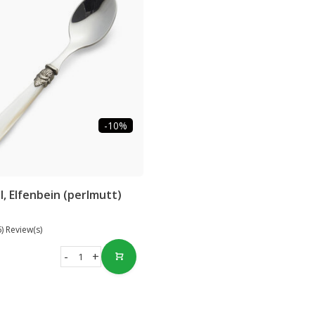
-10%
l, Elfenbein (perlmutt)
6) Review(s)
-
+