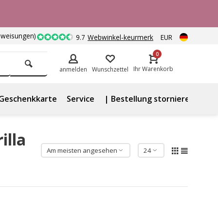
nweisungen)
9.7
Webwinkel-keurmerk
EUR
0
Ihr Warenkorb
anmelden
Wunschzettel
Geschenkkarte
Service
| Bestellung stornieren
illa