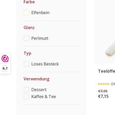
Farbe
Elfenbein
Glanz
Perlmutt
Typ
Loses Besteck
9,7
Teelöffe
Verwendung
(2
Dessert
€7,95
€7,15
Kaffee & Tee