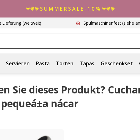
☀☀☀ S U M M E R S A L E - 1 0 % ☀☀☀
e Lieferung
(weltweit)
Spülmaschinenfest
(siehe a
Servieren
Pasta
Torten
Tapas
Geschenkset
n Sie dieses Produkt? Cuchar
é pequeá±a nácar