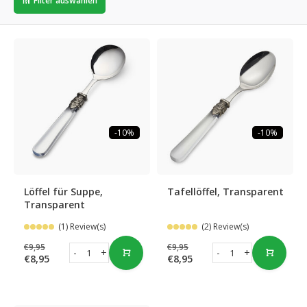
Filter auswählen
-10%
-10%
Löffel für Suppe,
Tafellöffel, Transparent
Transparent
(1) Review(s)
(2) Review(s)
€9,95
€9,95
-
+
-
+
€8,95
€8,95