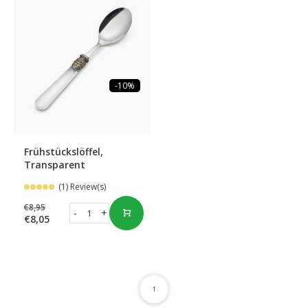
-10%
Frühstückslöffel,
Transparent
(1) Review(s)
€8,95
-
+
€8,05
1