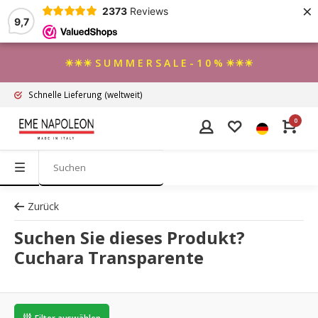
×
2373
Reviews
9,7
☀☀☀ S U M M E R S A L E - 1 0 % ☀☀☀
Schnelle Lieferung
(weltweit)
0
Zurück
Suchen Sie dieses Produkt?
Cuchara Transparente